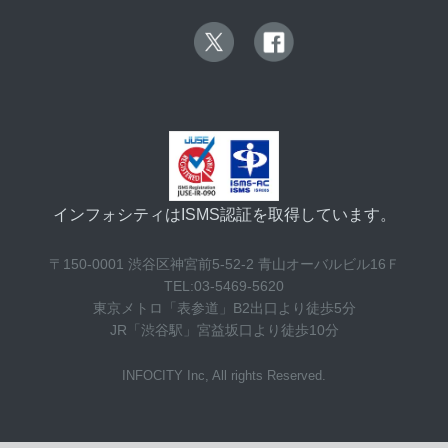
インフォシティはISMS認証を取得しています。
〒150-0001 渋谷区神宮前5-52-2 青山オーバルビル16Ｆ
TEL:03-5469-5620
東京メトロ「表参道」B2出口より徒歩5分
JR「渋谷駅」宮益坂口より徒歩10分
INFOCITY Inc, All rights Reserved.