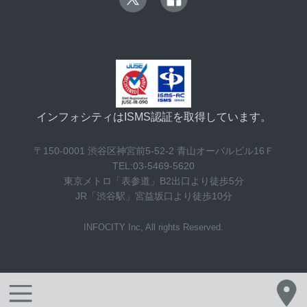
インフォシティはISMS認証を取得しています。
〒150-0001 渋谷区神宮前5-52-2 青山オーバルビル16Ｆ
TEL:03-5469-5620
東京メトロ「表参道」B2出口より徒歩5分
JR「渋谷駅」宮益坂口より徒歩10分
INFOCITY Inc, All rights Reserved.