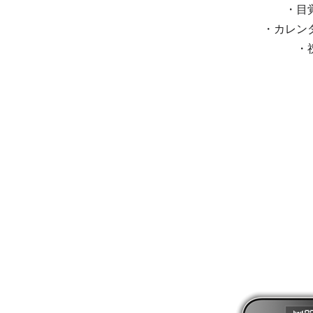
・目
・カレン
・