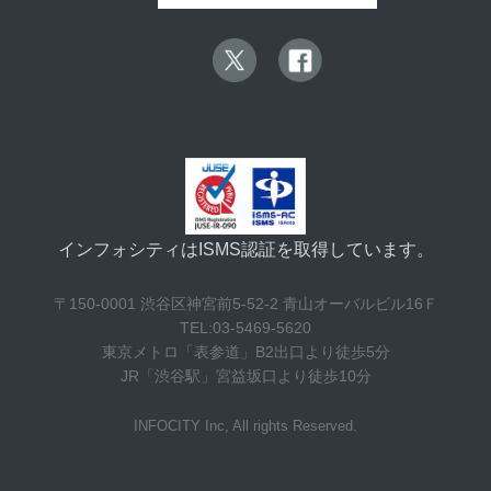
インフォシティはISMS認証を取得しています。
〒150-0001 渋谷区神宮前5-52-2 青山オーバルビル16Ｆ
TEL:03-5469-5620
東京メトロ「表参道」B2出口より徒歩5分
JR「渋谷駅」宮益坂口より徒歩10分
INFOCITY Inc, All rights Reserved.