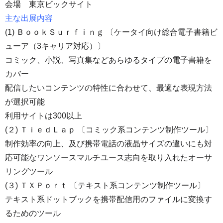
会場 東京ビックサイト
主な出展内容
(1) ＢｏｏｋＳｕｒｆｉｎｇ 〔ケータイ向け総合電子書籍ビ
ューア（3キャリア対応）〕
コミック、小説、写真集などあらゆるタイプの電子書籍を
カバー
配信したいコンテンツの特性に合わせて、最適な表現方法
が選択可能
利用サイトは300以上
(２) ＴｉｅｄＬａｐ 〔コミック系コンテンツ制作ツール〕
制作効率の向上、及び携帯電話の液晶サイズの違いにも対
応可能なワンソースマルチユース志向を取り入れたオーサ
リングツール
(３) ＴＸＰｏｒｔ 〔テキスト系コンテンツ制作ツール〕
テキスト系ドットブックを携帯配信用のファイルに変換す
るためのツール