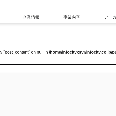
関連開発、ライセンシング事業
企業情報
事業内容
アー
ty "post_content" on null in
/home/infocityxsvr/infocity.co.jp/p